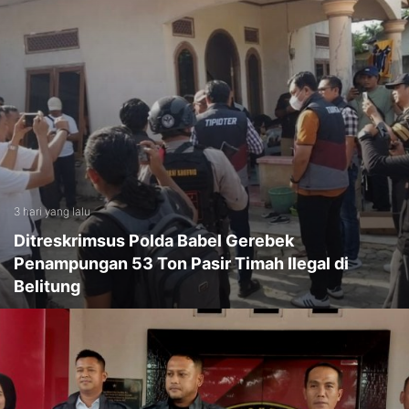
3 hari yang lalu
Ditreskrimsus Polda Babel Gerebek
Penampungan 53 Ton Pasir Timah Ilegal di
Belitung