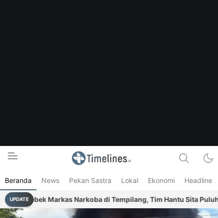
Beranda
News
Pekan Sastra
Lokal
Ekonomi
Headline
Timelines.id
Media Literasi, Sejarah & Budaya
 di Tempilang, Tim Hantu Sita Puluhan Paket Sabu
Antisi
UPDATE