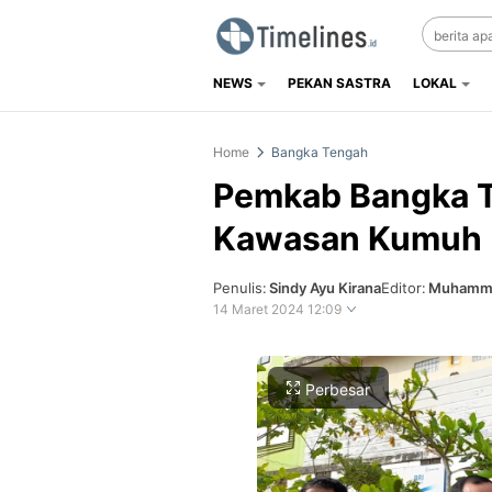
NEWS
PEKAN SASTRA
LOKAL
Timelines.id
Media Literasi, Sejarah & Budaya
Home
Bangka Tengah
Pemkab Bangka T
Kawasan Kumuh
Penulis:
Sindy Ayu Kirana
Editor:
Muhamma
14 Maret 2024 12:09
Perbesar