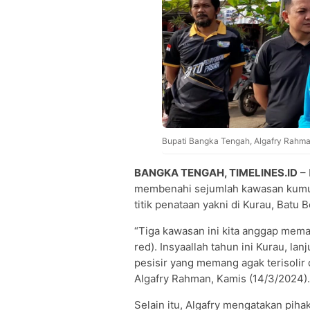
Bupati Bangka Tengah, Algafry Rahm
BANGKA TENGAH, TIMELINES.ID
– 
membenahi sejumlah kawasan kumuh
titik penataan yakni di Kurau, Batu
“Tiga kawasan ini kita anggap mem
red). Insyaallah tahun ini Kurau, la
pesisir yang memang agak terisolir
Algafry Rahman, Kamis (14/3/2024).
Selain itu, Algafry mengatakan piha