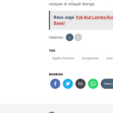
nelayan di wilayah Beriga.
Baca Juga
Yuk Ikut Lomba Kon
Basel
Halaman
1
2
TAG
Algafry Rahman
Sungaiselan
Kaw
BAGIKAN
Copy L