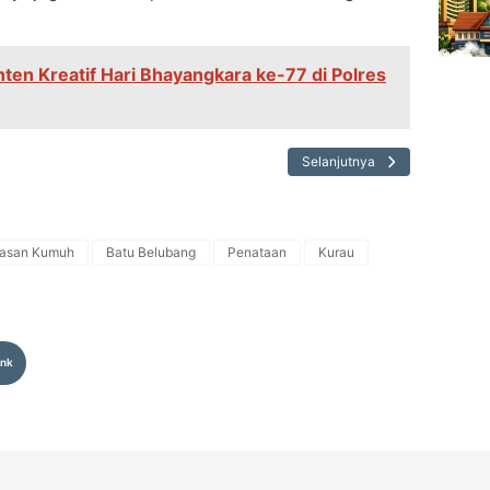
ten Kreatif Hari Bhayangkara ke-77 di Polres
Selanjutnya
asan Kumuh
Batu Belubang
Penataan
Kurau
ink