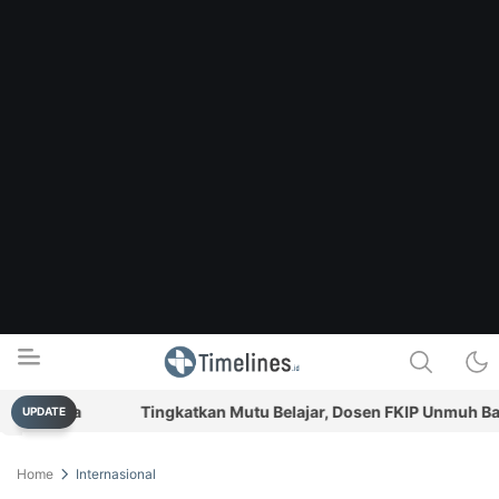
 Ganja
Tingkatkan Mutu Belajar, Dosen FKIP Unmuh Babel 
UPDATE
Timelines.id
Media Literasi, Sejarah & Budaya
Home
Internasional