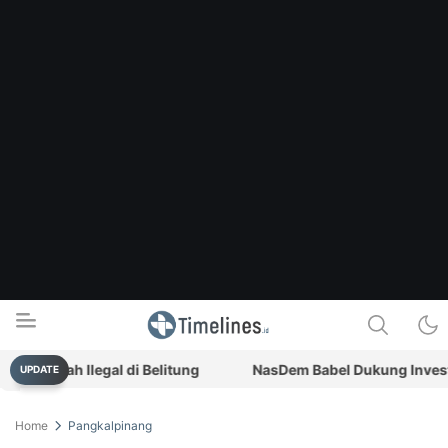
 Timah Ilegal di Belitung
NasDem Babel Dukung Investasi
UPDATE
Timelines.id
Media Literasi, Sejarah & Budaya
Home
Pangkalpinang