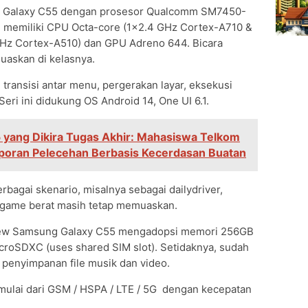
 Galaxy C55 dengan prosesor Qualcomm SM7450-
 memiliki CPU Octa-core (1×2.4 GHz Cortex-A710 &
Hz Cortex-A510) dan GPU Adreno 644. Bicara
askan di kelasnya.
transisi antar menu, pergerakan layar, eksekusi
Seri ini didukung OS Android 14, One UI 6.1.
 yang Dikira Tugas Akhir: Mahasiswa Telkom
poran Pelecehan Berbasis Kecerdasan Buatan
agai skenario, misalnya sebagai dailydriver,
 game berat masih tetap memuaskan.
eview Samsung Galaxy C55 mengadopsi memori 256GB
oSDXC (uses shared SIM slot). Setidaknya, sudah
 penyimpanan file musik dan video.
mulai dari GSM / HSPA / LTE / 5G dengan kecepatan