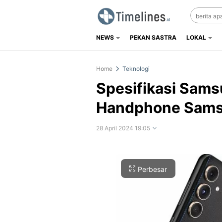
NEWS
PEKAN SASTRA
LOKAL
Timelines.id
Media Literasi, Sejarah & Budaya
Home
Teknologi
Spesifikasi Sams
Handphone Samsu
28 April 2024 19:05
Perbesar