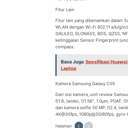
Fitur Lain
Fitur lain yang dibenamkan dalam S
WLAN dengan Wi-Fi 802.11 a/b/g/n/ac
GALILEO, GLONASS, BDS, QZSS, NFC
ketinggalan Sensor Fingerprint (unde
compass.
Baca Juga
Spesifikasi Huawei
Laptop
Kamera Samsung Galaxy C55
Dari sisi kamera, unit review Sams
f/1.8, (wide), 1/1.56″, 1.0µm, PDAF, O
dan kamera selfie 50 MP, f/2.4, (wi
4K@30fps, 1080p@30/60fps, gyro-E
Halaman
1
2