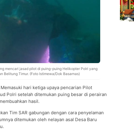
 mencari jasad pilot di puing-puing Helikopter Polri yang
an Belitung Timur. (Foto Istimewa/Dok Basarnas)
Memasuki hari ketiga upaya pencarian Pilot
rud Polri setelah ditemukan puing besar di perairan
 membuahkan hasil.
akukan Tim SAR gabungan dengan cara penyelaman
lumnya ditemukan oleh nelayan asal Desa Baru
u.