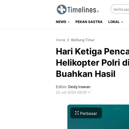
NEWS
PEKAN SASTRA
LOKAL
Timelines.id
Media Literasi, Sejarah & Budaya
Home
Belitung Timur
Hari Ketiga Penca
Helikopter Polri 
Buahkan Hasil
Editor:
Dedy Irawan
22 Juli 2024 08:09
Perbesar