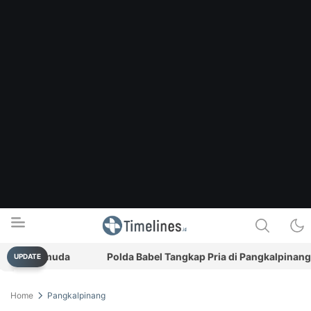
si Pemuda
Polda Babel Tangkap Pria di Pangkalpinang, Si
UPDATE
Timelines.id
Media Literasi, Sejarah & Budaya
Home
Pangkalpinang