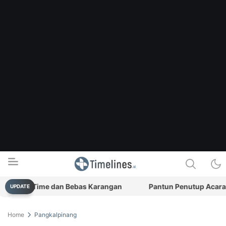
 Real-Time dan Bebas Karangan
Pantun Penutup Acara (Bagi
UPDATE
Timelines.id
Media Literasi, Sejarah & Budaya
Home
Pangkalpinang