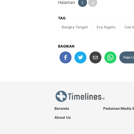
Halaman
1
2
TAG
Bangka Tengah
Eva Algafry
Cek K
BAGIKAN
Copy L
Beranda
Pedoman Media S
About Us