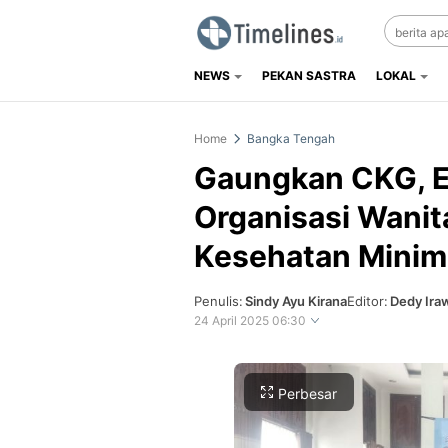
NEWS
PEKAN SASTRA
LOKAL
Timelines.id
Media Literasi, Sejarah & Budaya
Home
Bangka Tengah
Gaungkan CKG, E
Organisasi Wanit
Kesehatan Minima
Penulis:
Sindy Ayu Kirana
Editor:
Dedy Ira
24 April 2025 06:30
Perbesar