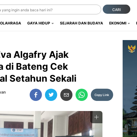
CARI
OLAHRAGA
GAYA HIDUP
SEJARAH DAN BUDAYA
EKONOMI
va Algafry Ajak
a di Bateng Cek
l Setahun Sekali
wan
Copy Link