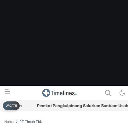
asaran
Pemkot Pangkalpinang Salurkan Bantuan Usaha Rp
UPDATE
Timelines.id
Media Literasi, Sejarah & Budaya
Home
PT Timah Tbk