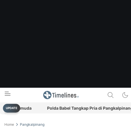
rasi Pemuda
Polda Babel Tangkap Pria di Pangkalpinang, S
UPDATE
Timelines.id
Media Literasi, Sejarah & Budaya
Home
Pangkalpinang