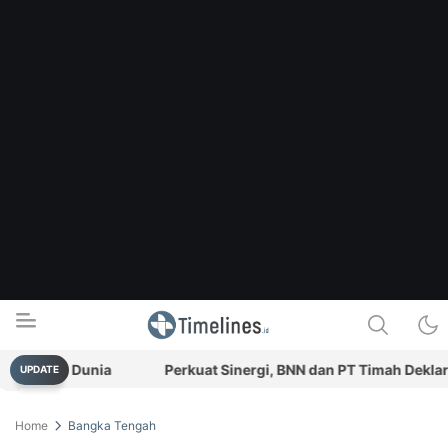
nggal Dunia
Perkuat Sinergi, BNN dan PT Timah Deklarasik
UPDATE
Timelines.id
Media Literasi, Sejarah & Budaya
Home
Bangka Tengah