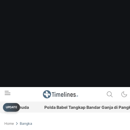
si Pemuda
Polda Babel Tangkap Bandar Ganja di Pangkalpin
UPDATE
Timelines.id
Media Literasi, Sejarah & Budaya
Home
Bangka