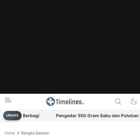
angor Berbagi
Pengedar 350 Gram Sabu dan Puluhan Ekstas
UPDATE
Timelines.id
Media Literasi, Sejarah & Budaya
Home
Bangka Selatan