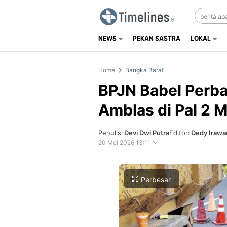
NEWS
PEKAN SASTRA
LOKAL
Timelines.id
Media Literasi, Sejarah & Budaya
Home
Bangka Barat
BPJN Babel Perba
Amblas di Pal 2 
Penulis:
Devi Dwi Putra
Editor:
Dedy Irawa
20 Mei 2026 13:11
Perbesar