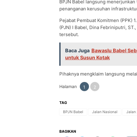
BPJN Babel langsung menerjunkan t
penanganan kerusuhan infrastruktur
Pejabat Pembuat Komitmen (PPK) 1.2
(PJN) I Babel, Dina Febriniputri, S
tersebut.
Baca Juga
Bawaslu Babel Seb
untuk Susun Kotak
Pihaknya mengklaim langsung melakuk
Halaman
1
2
TAG
BPJN Babel
Jalan Nasional
Jalan
BAGIKAN