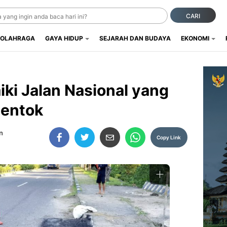
CARI
OLAHRAGA
GAYA HIDUP
SEJARAH DAN BUDAYA
EKONOMI
iki Jalan Nasional yang
Mentok
n
Copy Link