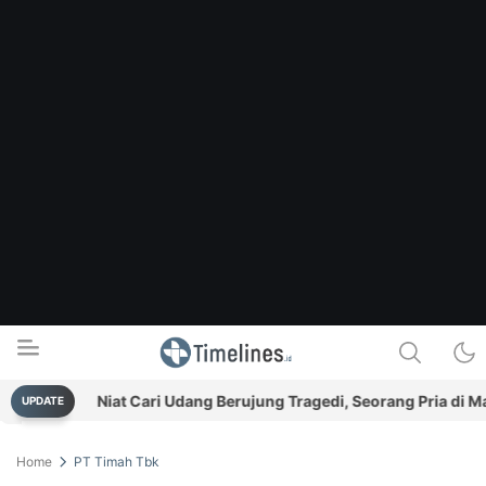
n
Niat Cari Udang Berujung Tragedi, Seorang Pria di Mangg
UPDATE
Timelines.id
Media Literasi, Sejarah & Budaya
Home
PT Timah Tbk