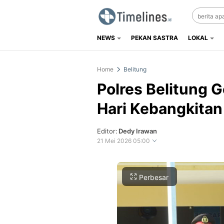
NEWS
PEKAN SASTRA
LOKAL
Timelines.id
Media Literasi, Sejarah & Budaya
Home
Belitung
Polres Belitung 
Hari Kebangkitan
Editor:
Dedy Irawan
21 Mei 2026 05:00
Perbesar