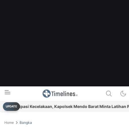
Antisipasi Kecelakaan, Kapolsek Mendo Barat Minta Latihan Paw
UPDATE
Timelines.id
Media Literasi, Sejarah & Budaya
Home
Bangka