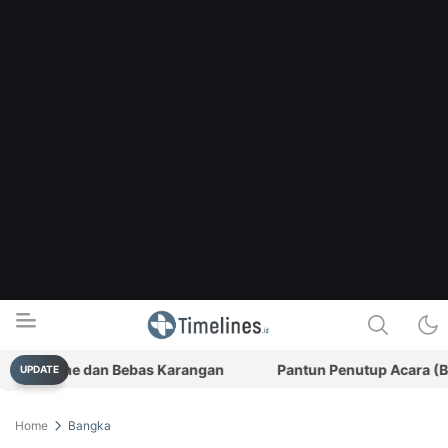
al-Time dan Bebas Karangan
Pantun Penutup Acara (Bagian 
UPDATE
Timelines.id
Media Literasi, Sejarah & Budaya
Home
Bangka