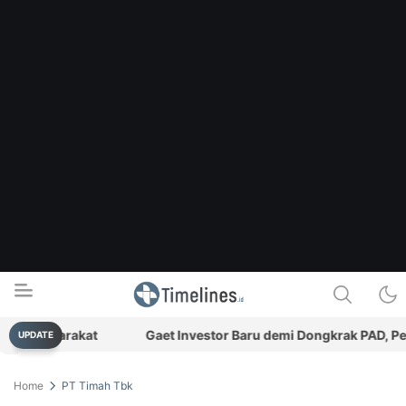
n Masyarakat
Gaet Investor Baru demi Dongkrak PAD, Pem
UPDATE
Timelines.id
Media Literasi, Sejarah & Budaya
Home
PT Timah Tbk