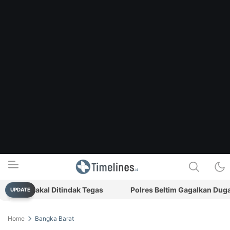
kis Bakal Ditindak Tegas
Polres Beltim Gagalkan Dugaan P
UPDATE
Timelines.id
Media Literasi, Sejarah & Budaya
Home
Bangka Barat