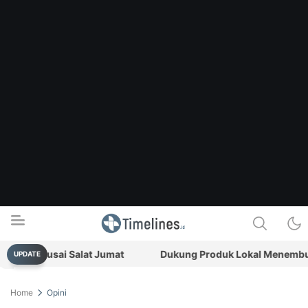
kuk usai Salat Jumat
Dukung Produk Lokal Menembus Pasa
UPDATE
Timelines.id
Media Literasi, Sejarah & Budaya
Home
Opini