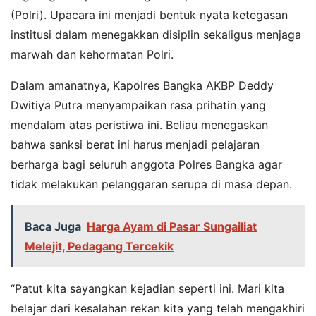
(Polri). Upacara ini menjadi bentuk nyata ketegasan
institusi dalam menegakkan disiplin sekaligus menjaga
marwah dan kehormatan Polri.
Dalam amanatnya, Kapolres Bangka AKBP Deddy
Dwitiya Putra menyampaikan rasa prihatin yang
mendalam atas peristiwa ini. Beliau menegaskan
bahwa sanksi berat ini harus menjadi pelajaran
berharga bagi seluruh anggota Polres Bangka agar
tidak melakukan pelanggaran serupa di masa depan.
Baca Juga
Harga Ayam di Pasar Sungailiat
Melejit, Pedagang Tercekik
“Patut kita sayangkan kejadian seperti ini. Mari kita
belajar dari kesalahan rekan kita yang telah mengakhiri