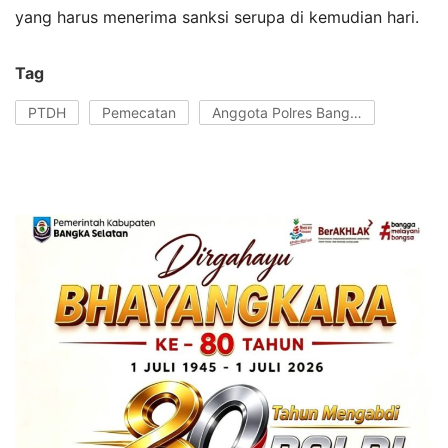
yang harus menerima sanksi serupa di kemudian hari.
Tag
PTDH
Pemecatan
Anggota Polres Bangka