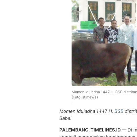
Momen Iduladha 1447 H, BSB distrib
(Foto istimewa)
Momen Iduladha 1447 H,
BSB
distr
Babel
PALEMBANG, TIMELINES.ID —
Di 
kembali menegaskan komitmennya d