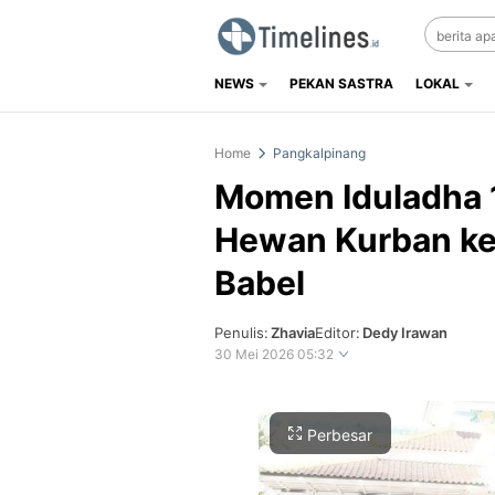
NEWS
PEKAN SASTRA
LOKAL
Timelines.id
Media Literasi, Sejarah & Budaya
Home
Pangkalpinang
Momen Iduladha 1
Hewan Kurban ke
Babel
Penulis:
Zhavia
Editor:
Dedy Irawan
30 Mei 2026 05:32
Perbesar