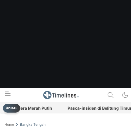
 Bendera Merah Putih
Pasca-insiden di Belitung Timur, PT
UPDATE
Timelines.id
Media Literasi, Sejarah & Budaya
Home
Bangka Tengah