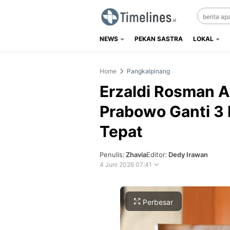
NEWS
PEKAN SASTRA
LOKAL
Timelines.id
Media Literasi, Sejarah & Budaya
Home
Pangkalpinang
Erzaldi Rosman A
Prabowo Ganti 3
Tepat
Penulis:
Zhavia
Editor:
Dedy Irawan
4 Juni 2026 07:41
Perbesar