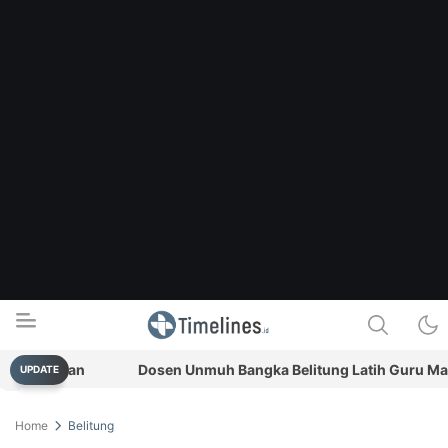
njutan
Dosen Unmuh Bangka Belitung Latih Guru Manfaatk
UPDATE
Timelines.id
Media Literasi, Sejarah & Budaya
Home
Belitung