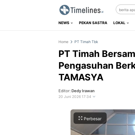
NEWS
PEKAN SASTRA
LOKAL
Timelines.id
Media Literasi, Sejarah & Budaya
Home
PT Timah Tbk
PT Timah Bersam
Pengasuhan Berk
TAMASYA
Editor:
Dedy Irawan
20 Juni 2026 17:34
Perbesar