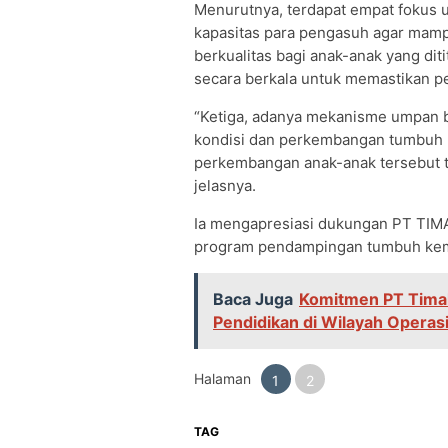
Menurutnya, terdapat empat fokus 
kapasitas para pengasuh agar mam
berkualitas bagi anak-anak yang d
secara berkala untuk memastikan p
“Ketiga, adanya mekanisme umpan b
kondisi dan perkembangan tumbuh
perkembangan anak-anak tersebut t
jelasnya.
Ia mengapresiasi dukungan PT TIMAH
program pendampingan tumbuh kemb
Baca Juga
Komitmen PT Timah
Pendidikan di Wilayah Operas
Halaman
1
2
TAG