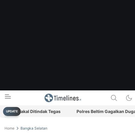
kis Bakal Ditindak Tegas
Polres Beltim Gagalkan Dugaan P
UPDATE
Timelines.id
Media Literasi, Sejarah & Budaya
Home
Bangka Selatan