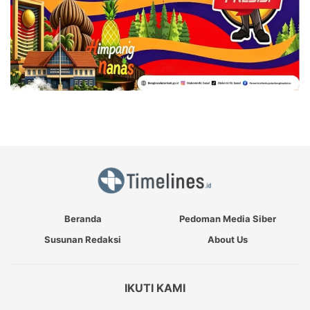
Beranda
Pedoman Media Siber
Susunan Redaksi
About Us
IKUTI KAMI