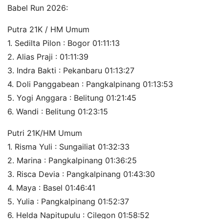
Babel Run 2026:
Putra 21K / HM Umum
1. Sedilta Pilon : Bogor 01:11:13
2. Alias Praji : 01:11:39
3. Indra Bakti : Pekanbaru 01:13:27
4. Doli Panggabean : Pangkalpinang 01:13:53
5. Yogi Anggara : Belitung 01:21:45
6. Wandi : Belitung 01:23:15
Putri 21K/HM Umum
1. Risma Yuli : Sungailiat 01:32:33
2. Marina : Pangkalpinang 01:36:25
3. Risca Devia : Pangkalpinang 01:43:30
4. Maya : Basel 01:46:41
5. Yulia : Pangkalpinang 01:52:37
6. Helda Napitupulu : Cilegon 01:58:52