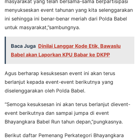
masyarakat yang telah bersama-sama berpartisipasi
menyukseskan event tahunan yang kita selenggarakan
ini sehingga ini benar-benar meriah dari Polda Babel
untuk masyarakat,”sambungnya.
Baca Juga
Dinilai Langgar Kode Etik, Bawaslu
Babel akan Laporkan KPU Babar ke DKPP
Agus berharap kesuksesan event ini akan terus
berlanjut kepada event-event berikutnya yang
diselenggarakan oleh Polda Babel.
“Semoga kesuksesan ini akan terus berlanjut dievent-
event berikutnya dan sampai jumpa di event
Bhayangkara Babel Run tahun depan,”pungkasnya.
Berikut daftar Pemenang Perkategori Bhayangkara