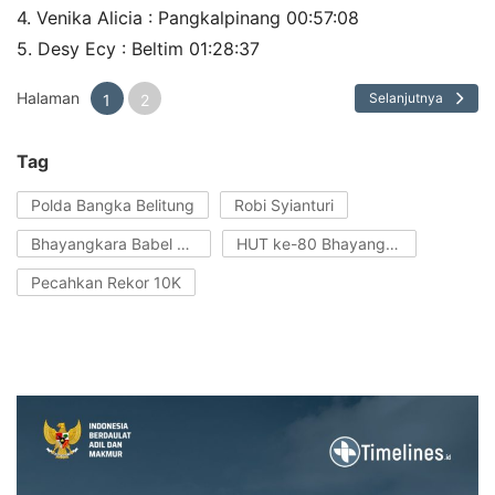
4. Venika Alicia : Pangkalpinang 00:57:08
5. Desy Ecy : Beltim 01:28:37
Halaman
Selanjutnya
1
2
Tag
Polda Bangka Belitung
Robi Syianturi
Bhayangkara Babel Run
HUT ke-80 Bhayangkara
Pecahkan Rekor 10K