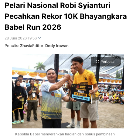
Pelari Nasional Robi Syianturi
Pecahkan Rekor 10K Bhayangkara
Babel Run 2026
28 Juni 2026 19:56
Penulis:
Zhavia
Editor:
Dedy Irawan
Perbesar
Kapolda Babel menyerahkan hadiah dan bonus pembinaan