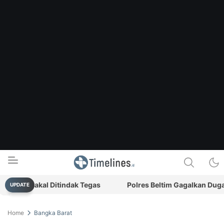
kis Bakal Ditindak Tegas
Polres Beltim Gagalkan Dugaan P
UPDATE
Timelines.id
Media Literasi, Sejarah & Budaya
Home
Bangka Barat