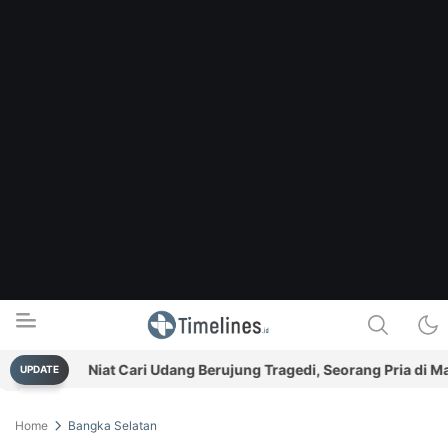
n
Niat Cari Udang Berujung Tragedi, Seorang Pria di Mangg
UPDATE
Timelines.id
Media Literasi, Sejarah & Budaya
Home
Bangka Selatan