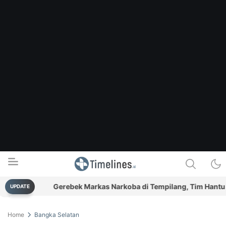
as
Gerebek Markas Narkoba di Tempilang, Tim Hantu Sita 
UPDATE
Timelines.id
Media Literasi, Sejarah & Budaya
Home
Bangka Selatan