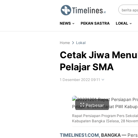
NEWS
PEKAN SASTRA
LOKAL
Timelines.id
Media Literasi, Sejarah & Budaya
Home
Lokal
Cetak Jiwa Menul
Pelajar SMA
1 Desember 2022 09:11
Perbesar
Rapat Persiapan Program Pers Sekolah 
Kabupaten Bangka (Selasa, 28 Novem
TIMELINES1.COM,
BANGKA —
Pers