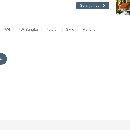
Selanjutnya
PWI
PWI Bangka
Pelajar
SMA
Menulis
ink