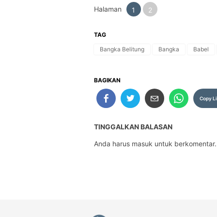
Halaman
1
2
TAG
Bangka Belitung
Bangka
Babel
BAGIKAN
Copy L
TINGGALKAN BALASAN
Anda harus
masuk
untuk berkomentar.