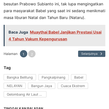
besutan Prabowo Subianto ini, tak lupa mengingatkan
para masyarakat Babel yang saat ini sedang menikmati
masa liburan Natal dan Tahun Baru (Nataru).
Baca Juga
Muaythai Babel Janjikan Prestasi Usai
4 Tahun Vakum Kepengurusan
Halaman
Selanjutnya
1
2
Tag
Bangka Belitung
Pangkalpinang
Babel
NELAYAN
Bangun Jaya
Cuaca Ekstrem
Gelombang Air Laut Tinggi
TINGGALKAN BALASAN