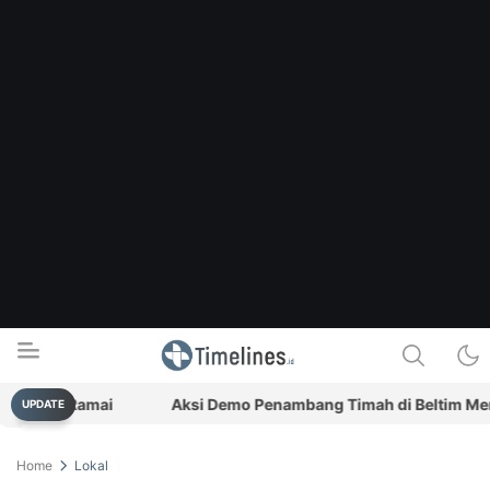
Jalur Ramai
Aksi Demo Penambang Timah di Beltim Mengemu
UPDATE
Timelines.id
Media Literasi, Sejarah & Budaya
Home
Lokal