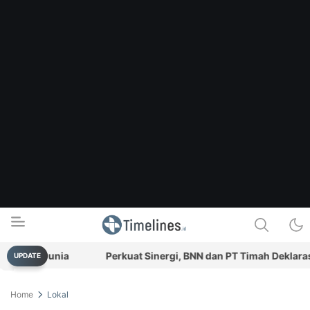
gal Dunia
Perkuat Sinergi, BNN dan PT Timah Deklarasika
UPDATE
Timelines.id
Media Literasi, Sejarah & Budaya
Home
Lokal