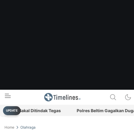
rkis Bakal Ditindak Tegas
Polres Beltim Gagalkan Dugaan 
UPDATE
Timelines.id
Media Literasi, Sejarah & Budaya
Home
Olahraga