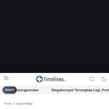
kong Tanjungpandan
Megakorupsi Terungkap Lagi, Problem 
UPDATE
Timelines.id
Media Literasi, Sejarah & Budaya
Home
Gaya Hidup