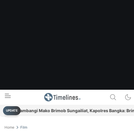
Sambangi Mako Brimob Sungailiat, Kapolres Bangka: Brimob A
UPDATE
Timelines.id
Media Literasi, Sejarah & Budaya
Home
Film