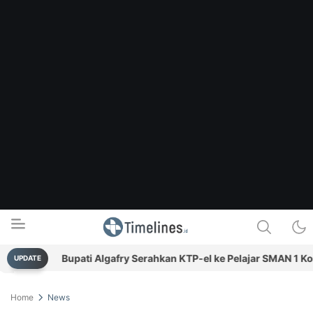
ru
Bupati Algafry Serahkan KTP-el ke Pelajar SMAN 1 Kob
UPDATE
Timelines.id
Media Literasi, Sejarah & Budaya
Home
News