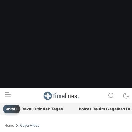
arkis Bakal Ditindak Tegas
Polres Beltim Gagalkan Dugaan
UPDATE
Timelines.id
Media Literasi, Sejarah & Budaya
Home
Gaya Hidup