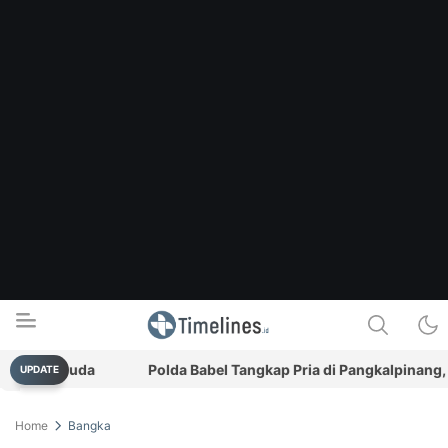
si Pemuda
Polda Babel Tangkap Pria di Pangkalpinang, Sim
UPDATE
Timelines.id
Media Literasi, Sejarah & Budaya
Home
Bangka