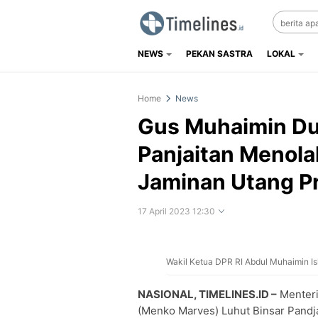
NEWS
PEKAN SASTRA
LOKAL
Timelines.id
Media Literasi, Sejarah & Budaya
Home
News
Gus Muhaimin Du
Panjaitan Menola
Jaminan Utang P
17 April 2023 12:30
Wakil Ketua DPR RI Abdul Muhaimin Is
Perbesar
NASIONAL, TIMELINES.ID –
Menteri
(Menko Marves) Luhut Binsar Pandj