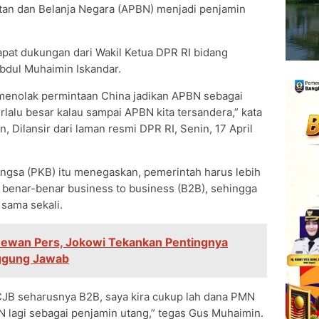
tan dan Belanja Negara (APBN) menjadi penjamin
apat dukungan dari Wakil Ketua DPR RI bidang
bdul Muhaimin Iskandar.
 menolak permintaan China jadikan APBN sebagai
lalu besar kalau sampai APBN kita tersandera,” kata
, Dilansir dari laman resmi DPR RI, Senin, 17 April
Bangsa (PKB) itu menegaskan, pemerintah harus lebih
benar-benar business to business (B2B), sehingga
sama sekali.
ewan Pers, Jokowi Tekankan Pentingnya
ggung Jawab
KCJB seharusnya B2B, saya kira cukup lah dana PMN
N lagi sebagai penjamin utang,” tegas Gus Muhaimin.