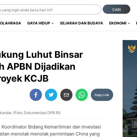
CARI
OLAHRAGA
GAYA HIDUP
SEJARAH DAN BUDAYA
EKONOMI
kung Luhut Binsar
h APBN Dijadikan
royek KCJB
Copy Link
kandar. (Foto: Dokumentasi DPR RI)
 Koordinator Bidang Kemaritiman dan Investasi
aitan menolak menolak permintaan China yang