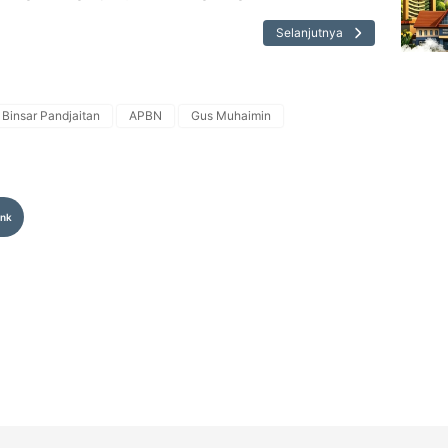
Selanjutnya
 Binsar Pandjaitan
APBN
Gus Muhaimin
ink