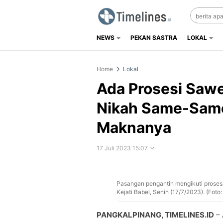
NEWS
PEKAN SASTRA
LOKAL
Timelines.id
Media Literasi, Sejarah & Budaya
Home
Lokal
Ada Prosesi Sawe
Nikah Same-Same 
Maknanya
17 Juli 2023 15:07
Pasangan pengantin mengikuti prosesi
Perbesar
Kejati Babel, Senin (17/7/2023). (Foto:
PANGKALPINANG, TIMELINES.ID
– 