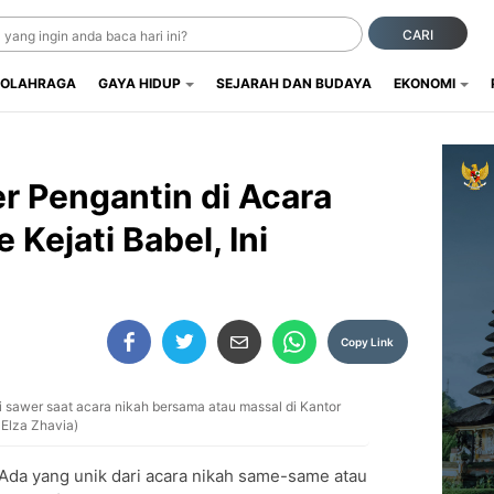
CARI
OLAHRAGA
GAYA HIDUP
SEJARAH DAN BUDAYA
EKONOMI
r Pengantin di Acara
Kejati Babel, Ini
Copy Link
 sawer saat acara nikah bersama atau massal di Kantor
 Elza Zhavia)
Ada yang unik dari acara nikah same-same atau