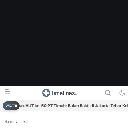
Semarak HUT ke-50 PT Timah: Bulan Bakti di Jakarta Tebar Kebai
UPDATE
Timelines.id
Media Literasi, Sejarah & Budaya
Home
Lokal