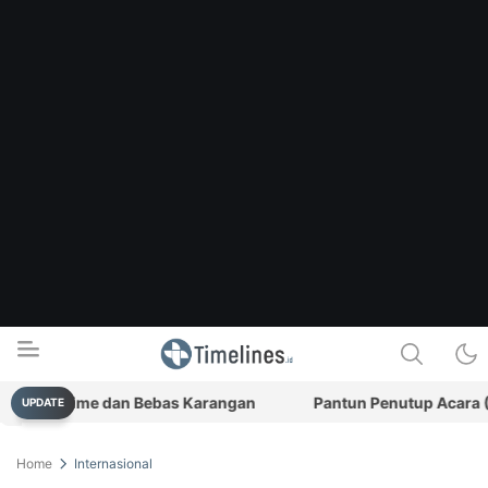
Real-Time dan Bebas Karangan
Pantun Penutup Acara (Bagi
UPDATE
Timelines.id
Media Literasi, Sejarah & Budaya
Home
Internasional