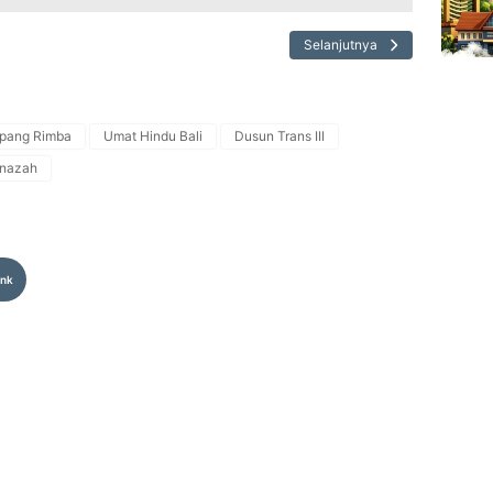
Selanjutnya
mpang Rimba
Umat Hindu Bali
Dusun Trans III
nazah
ink