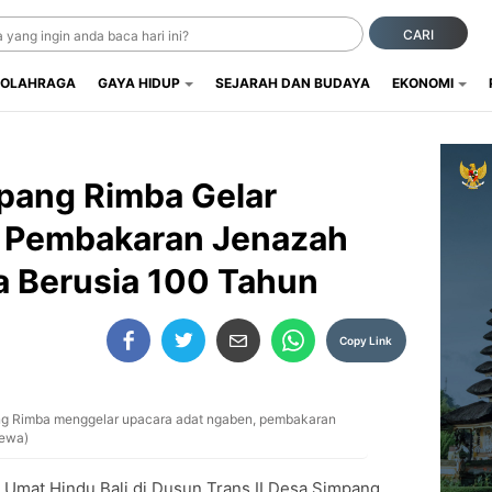
CARI
OLAHRAGA
GAYA HIDUP
SEJARAH DAN BUDAYA
EKONOMI
mpang Rimba Gelar
 Pembakaran Jenazah
 Berusia 100 Tahun
Copy Link
ng Rimba menggelar upacara adat ngaben, pembakaran
mewa)
 Umat Hindu Bali di Dusun Trans II Desa Simpang