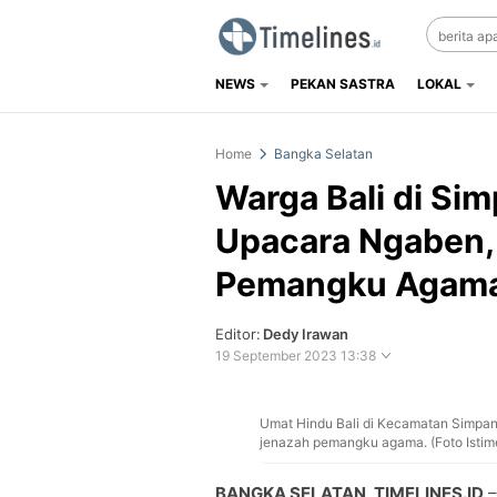
NEWS
PEKAN SASTRA
LOKAL
Timelines.id
Media Literasi, Sejarah & Budaya
Home
Bangka Selatan
Warga Bali di Si
Upacara Ngaben,
Pemangku Agama
Editor:
Dedy Irawan
19 September 2023 13:38
Umat Hindu Bali di Kecamatan Simpa
Perbesar
jenazah pemangku agama. (Foto Isti
BANGKA SELATAN, TIMELINES.ID
–