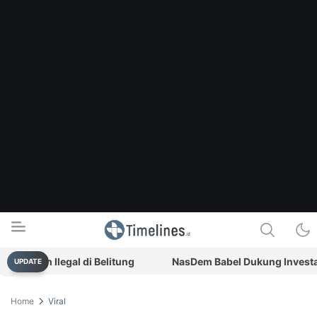
Timah Ilegal di Belitung
NasDem Babel Dukung Investasi,
UPDATE
Timelines.id
Media Literasi, Sejarah & Budaya
Home
Viral