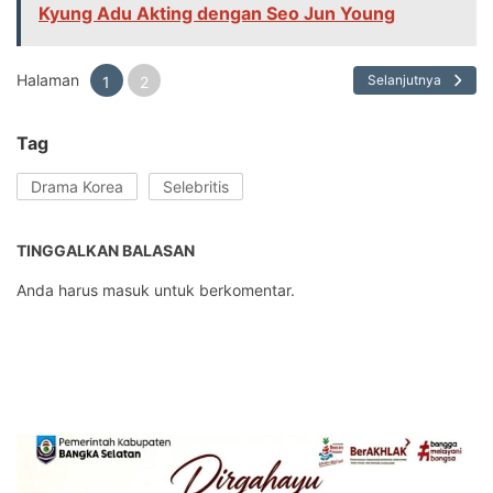
Kyung Adu Akting dengan Seo Jun Young
Halaman
Selanjutnya
1
2
Tag
Drama Korea
Selebritis
TINGGALKAN BALASAN
Anda harus
masuk
untuk berkomentar.