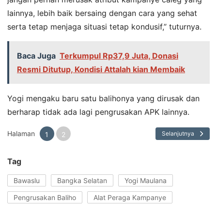
lainnya, lebih baik bersaing dengan cara yang sehat
serta tetap menjaga situasi tetap kondusif,” tuturnya.
Baca Juga
Terkumpul Rp37,9 Juta, Donasi
Resmi Ditutup, Kondisi Attalah kian Membaik
Yogi mengaku baru satu balihonya yang dirusak dan
berharap tidak ada lagi pengrusakan APK lainnya.
Halaman
Selanjutnya
1
2
Tag
Bawaslu
Bangka Selatan
Yogi Maulana
Pengrusakan Baliho
Alat Peraga Kampanye