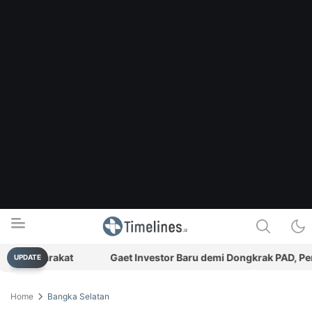
n Masyarakat
Gaet Investor Baru demi Dongkrak PAD, Pemk
UPDATE
Timelines.id
Media Literasi, Sejarah & Budaya
Home
Bangka Selatan