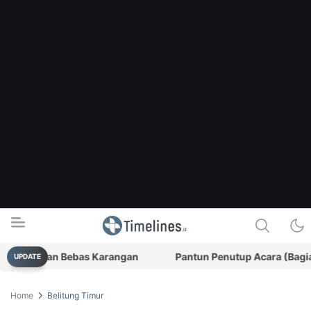
Time dan Bebas Karangan
Pantun Penutup Acara (Bagian II)
UPDATE
Timelines.id
Media Literasi, Sejarah & Budaya
Home
Belitung Timur